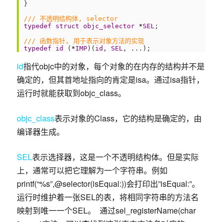
8
}
9
10
/// 不透明结构体, selector
11
typedef
struct
objc_selector 
*
SEL
;
12
13
/// 函数指针, 用于表示对象方法的实现
14
typedef
id
(
*
IMP
)
(
id
,
SEL
,
.
.
.
)
;
id
指代objc中的对象，每个对象的在内存的结构并不是
确定的，但其首地址指向的肯定是isa。通过isa指针，
运行时就能获取到objc_class。
objc_class
表示对象的Class，它的结构是确定的，由
编译器生成。
SEL
表示选择器，这是一个不透明结构体。但是实际
上，通常可以把它理解为一个字符串。例如
printf(“%s”,@selector(isEqual:))会打印出”isEqual:”。
运行时维护着一张SEL的表，将相同字符串的方法名
映射到唯一一个SEL。 通过sel_registerName(char