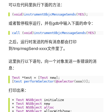
可以在代码里执行下面的方法：
1
(
void
)
instrumentObjcMessageSends
(
YES
)
;
或者暂停程序运行，并在gdb中输入下面的命令：
1
call
(
void
)
instrumentObjcMessageSends
(
YES
)
之后，运行时发送的所有消息都会打印
到/tmp/msgSend-xxxx文件里了。
这里执行以下语句，向一个对象发送一条错误的消
息：
1
Test
*
test
=
[
Test
new
]
;
2
[
test 
performSelector
(
@selector
(
xxx
)
)
]
;
打印出来：
1
+
Test
NSObject
initialize
2
+
Test
NSObject
new
3
+
Test
NSObject
alloc
4
+
Test
NSObject
allocWithZone
: