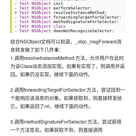
5
-
Test
NSObject
init
6
-
Test
NSObject
performSelector
:
7
+
Test
NSObject
resolveInstanceMethod
:
8
-
Test
NSObject
forwardingTargetForSelector
:
9
-
Test
NSObject
methodSignatureForSelector
:
10
-
Test
NSObject
class
11
-
Test
NSObject
doesNotRecognizeSelector
:
结合NSObject文档可以知道，_objc_msgForward消
息转发做了如下几件事：
1.调用resolveInstanceMethod:方法，允许用户在此时
为该Class动态添加实现。如果有实现了，则调用并返
回。如果仍没实现，继续下面的动作。
2.调用forwardingTargetForSelector:方法，尝试找到一
个能响应该消息的对象。如果获取到，则直接转发给
它。如果返回了nil，继续下面的动作。
3.调用methodSignatureForSelector:方法，尝试获得
一个方法签名。如果获取不到，则直接调用