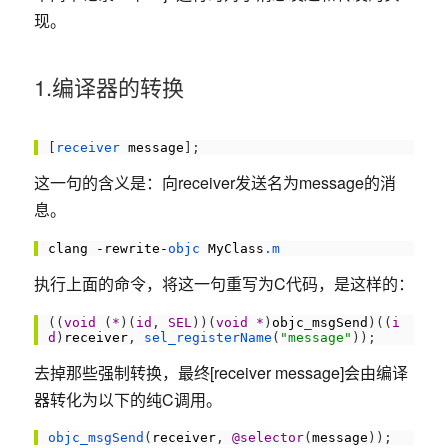
现。
1.编译器的转换
1
[
receiver 
message
]
;
这一句的含义是：向receiver发送名为message的消
息。
1
clang
-
rewrite
-
objc 
MyClass
.m
执行上面的命令，将这一句重写为C代码，是这样的：
1
(
(
void
(
*
)
(
id
,
SEL
)
)
(
void
*
)
objc
_
msgSend
)
(
(
i
d
)
receiver
,
sel_registerName
(
"message"
)
)
;
去掉那些强制转换，最终[receiver message]会由编译
器转化为以下的纯C调用。
1
objc_msgSend
(
receiver
,
@selector
(
message
)
)
;