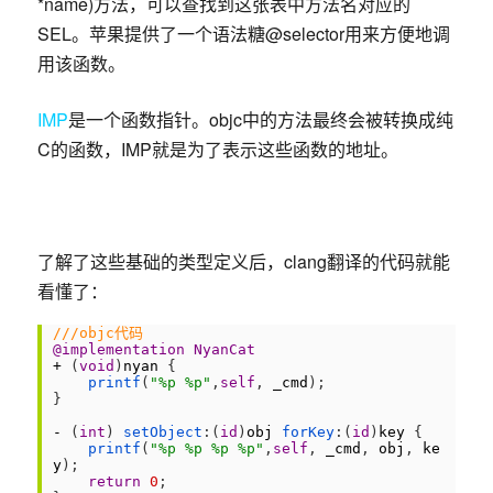
*name)方法，可以查找到这张表中方法名对应的
SEL。苹果提供了一个语法糖@selector用来方便地调
用该函数。
IMP
是一个函数指针。objc中的方法最终会被转换成纯
C的函数，IMP就是为了表示这些函数的地址。
了解了这些基础的类型定义后，clang翻译的代码就能
看懂了：
1
///objc代码
2
@implementation
NyanCat
3
+
(
void
)
nyan
{
4
printf
(
"%p %p"
,
self
,
_cmd
)
;
5
}
6
7
-
(
int
)
 setObject
:
(
id
)
obj
 forKey
:
(
id
)
key
{
8
printf
(
"%p %p %p %p"
,
self
,
_cmd
,
obj
,
ke
y
)
;
9
return
0
;