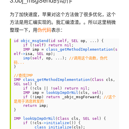
为了加快速度，苹果对这个方法做了很多优化，这个
方法是用汇编实现的。我汇编渣渣。。所以这里稍微
整理一下，用
伪代码
表示：
1
id
objc_msgSend
(
id
self
,
SEL
op
,
.
.
.
)
{
2
if
(
!
self
)
return
nil
;
3
IMP
imp
=
class_getMethodImplementation
(
s
elf
-
>
isa
,
SEL
op
)
;
4
imp
(
self
,
op
,
.
.
.
)
;
//调用这个函数，伪代
码...
5
}
6
7
//查找IMP
8
IMP
class_getMethodImplementation
(
Class
cls
,
SEL
sel
)
{
9
if
(
!
cls
|
|
!
sel
)
return
nil
;
10
IMP
imp
=
lookUpImpOrNil
(
cls
,
sel
)
;
11
if
(
!
imp
)
return
_objc_msgForward
;
//这个
是用于消息转发的
12
return
imp
;
13
}
14
15
IMP
lookUpImpOrNil
(
Class
cls
,
SEL
sel
)
{
16
if
(
!
cls
-
>
initialize
(
)
)
{
17
_class_initialize
(
cls
)
;