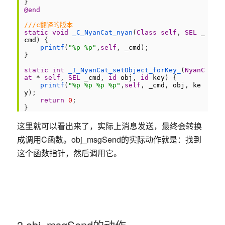
10
}
11
@end
12
13
///c翻译的版本
14
static
void
_C_NyanCat_nyan
(
Class
self
,
SEL
_
cmd
)
{
15
printf
(
"%p %p"
,
self
,
_cmd
)
;
16
}
17
18
static
int
_I_NyanCat_setObject_forKey_
(
NyanC
at
*
self
,
SEL
_cmd
,
id
obj
,
id
key
)
{
19
printf
(
"%p %p %p %p"
,
self
,
_cmd
,
obj
,
ke
y
)
;
20
return
0
;
21
}
这里就可以看出来了，实际上消息发送，最终会转换
成调用C函数。obj_msgSend的实际动作就是：找到
这个函数指针，然后调用它。
3.obj_msgSend的动作