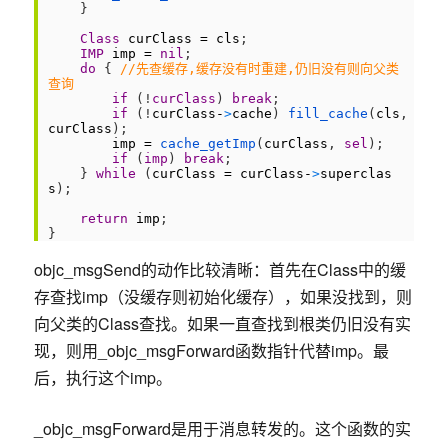
18
}
19
20
Class
curClass
=
cls
;
21
IMP
imp
=
nil
;
22
do
{
//先查缓存,缓存没有时重建,仍旧没有则向父类
查询
23
if
(
!
curClass
)
break
;
24
if
(
!
curClass
-
>
cache
)
fill_cache
(
cls
,
curClass
)
;
25
imp
=
cache_getImp
(
curClass
,
sel
)
;
26
if
(
imp
)
break
;
27
}
while
(
curClass
=
curClass
-
>
superclas
s
)
;
28
29
return
imp
;
30
}
objc_msgSend的动作比较清晰：首先在Class中的缓
存查找imp（没缓存则初始化缓存），如果没找到，则
向父类的Class查找。如果一直查找到根类仍旧没有实
现，则用_objc_msgForward函数指针代替imp。最
后，执行这个imp。
_objc_msgForward是用于消息转发的。这个函数的实