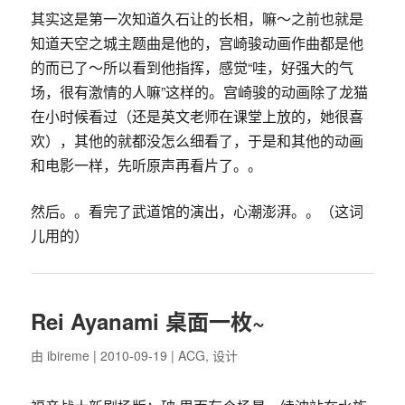
其实这是第一次知道久石让的长相，嘛～之前也就是
知道天空之城主题曲是他的，宫崎骏动画作曲都是他
的而已了～所以看到他指挥，感觉“哇，好强大的气
场，很有激情的人嘛”这样的。宫崎骏的动画除了龙猫
在小时候看过（还是英文老师在课堂上放的，她很喜
欢），其他的就都没怎么细看了，于是和其他的动画
和电影一样，先听原声再看片了。。
然后。。看完了武道馆的演出，心潮澎湃。。（这词
儿用的）
Rei Ayanami 桌面一枚~
由
ibireme
| 2010-09-19 |
ACG
,
设计