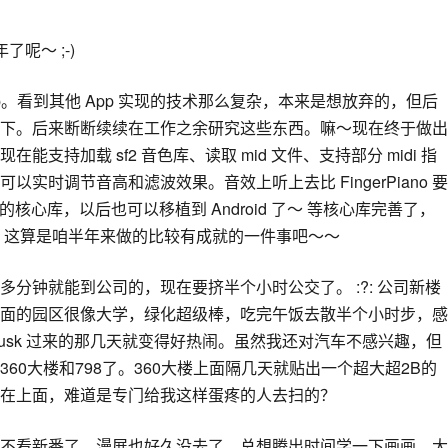
呢～ ;-)
p。看到其他 App 实现的技术那么复杂，本来是想放弃的，但后
下。后来断断续续在工作之余研究这些东西。嘛～现在终于做出
在能支持加载 sf2 音色库、读取 mid 文件、支持部分 midi 指
实时调节音高和滤波效果。音效上听上去比 FingerPiano 要
C写的核心库，以后也可以移植到 Android 了～ 等核心库完善了，
 这算是咱半年来做的比较有成就的一件事吧～～
分钟就能到公司的，现在要挤半个小时公交了。 :?: 公司新楼
面的园区很像大学，绿化超级棒，吃完午饭去散半个小时步，感
usk 过来的那几天就变得好热闹。虽然我还对汽车不感兴趣，但
60大楼和798了。360大楼上面隔几天就贴出一个超大超2B的
在上面，难道是专门给我这样蛋疼的人去扫的？
不看新番了，漫展也好久没去了。总想腾出时间学一下画画，大