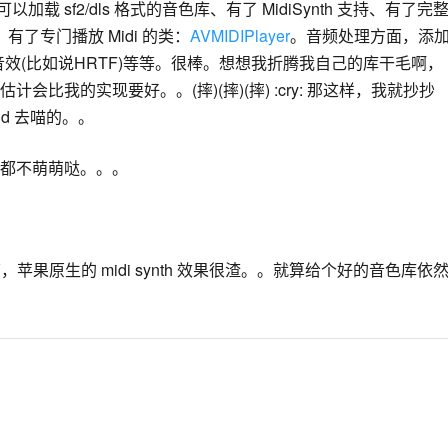
可以加载 sf2/dls 格式的音色库、有了 MidiSynth 支持、有了完
信息。有了专门播放 Midi 的类：
AVMIDIPlayer
。音频处理方面，添
效(比如说HRTF)等等。很棒。想想我折腾我自己的库干毛啊，
比我的实现要好。。(摔)(摔)(摔) :cry: 那这样，我就抄抄
id 去喵的。。
都不萌萌哒。。。
一下，苹果原生的 midi synth 效果很渣。。就算给个好的音色库依