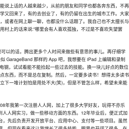
能说上话的人越来越少，从前的朋友和同学也都各奔东西，不再
学又回来了，有的去创业了，有的仍留在出生的城市工作。大家
，或者在网上聊一聊，也都没什么话题了。我自己也不太擅长与
用村上的话来说:”哪里会有人喜欢孤独，不过是不喜欢失望罢
如果可以的话，腾出更多个人时间来做些有意思的事儿。再仔细学
GarageBand 那样的 App 吧，我想要在 iPad 上编辑和录制
我的电钢，试试看能不能捡起一些过去的技能。换一块儿好点的数位
点东西，而不是总在复制。然后，一定要多读书！想得太多读书
立下一堆计划怕是用处不大(笑)，但是不管怎么样，希望未来能
08年我第一次注册人人网，加上了很多大学好友，玩得不亦乐
er，到人人网实习，做一些移动方面的东西。12年毕业后，便正式加
 后台，先后负责开发开放平台、应用中心、支付等一些项目。虽然
不情愿，但现在看来这让我增长了很多技能，眼界也开阔了很多。在