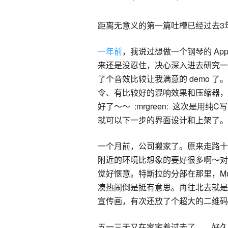
距离无意义的第一篇吐槽已经过去3年了
一年前
，我说过想做一个钢琴的 Ap
来还是没忍住，决心深入进去研究一
了个音效比较让我满意的 demo 了。现
令、有比较好的混响效果和压缩器，可以
好了～～ :mrgreen: 这次是用纯
就可以下一步的界面设计和上架了。
一个月前，公司搬家了。原来走路十多
附近的环境比想象的要好很多啊～对
觉好惬意。特斯拉的分部在那里，M
凑热闹倒是挺有意思。再往北去就是3
宣传画，有次还放了个超大的二维码
五一三天又在家宅着过去了。。好久