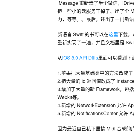
iMessage 重新造了半个微信，iDrive 
把一些小的云服务干掉了、出了个 Met
力，等等。。最后，还出了一门新语言 Swi
新语言 Swift 的书可以在
这里
下载。从
重新实现了一遍，并且文档里是 Swif
从
iOS 8.0 API Diffs
里面可以看到下
1.苹果把大量基础类中的方法改成了 pr
2.把大量的 id 返回值改成了 instan
3.增加了大量的新 Framework，包括这次
Webkit等。
4.新增的 NetworkExtension 
5.新增的 NotificationsCenter 允
因为最近自己私下里搞 Midi 合成的