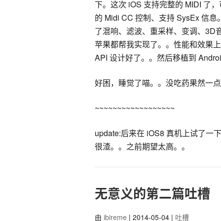
下。这次 iOS 支持完整的 MIDI 了，
的 Midi CC 控制、支持 SysEx 
了混响、滤波、重采样、变调、3D音
苹果都帮我实现了。。性能和效果上估计会
API 设计好了。。然后移植到 Andro
好困，睡觉了喵。。没吃药果然一点
~~~~~~~~~~~~~~~~~~
update:后来在 iOS8 真机上试了
很渣。。之前期望太高。。
无意义的第二篇吐槽
由
ibireme
| 2014-05-04 |
吐槽