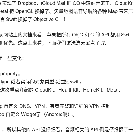
实现了 Dropbox，iCloud Mail 把 QQ 中转站弄来了、CloudKit
al 把 OpenGL 换掉了、矢量地图语音导航给各种 Map 带来压
ft 换掉了 Objective-C！！
网站上的文档来看，苹果把所有 ObjC 和 C 的 API 都用 Swift
t 优先。这点上来看，下面我们该洗洗天赋点了 :?: .
面一些变化：
operty。
cetype 或者实际的对象类型以适配 swift。
重点介绍的 CloudKit、HealthKit、HomeKit、Metal、
允许 App 自定义 DNS、VPN，有着完整和详细的 VPN 控制。
许 App 自定义 Widget了（Android啊）。
库，所以其他的 API 没仔细看，音频相关的 API 倒是仔细翻了一